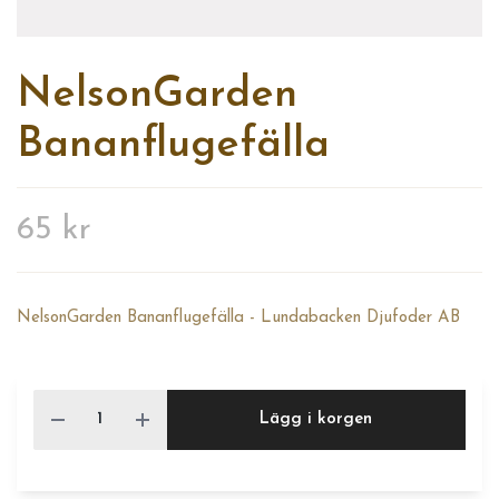
NelsonGarden
Bananflugefälla
65 kr
NelsonGarden Bananflugefälla - Lundabacken Djufoder AB
Lägg i korgen