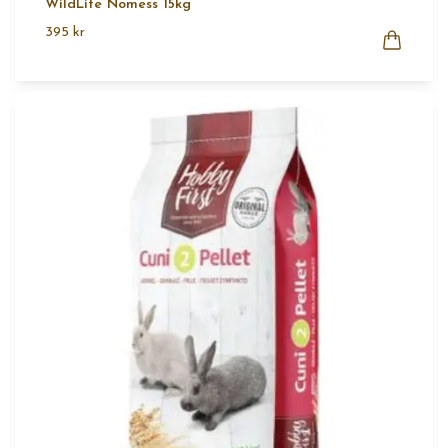
WildLife Nomess 15kg
395 kr