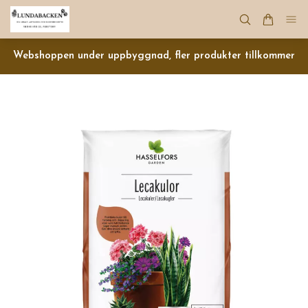
Webshoppen under uppbyggnad, fler produkter tillkommer