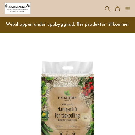
Webshoppen under uppbyggnad, fler produkter tillkommer