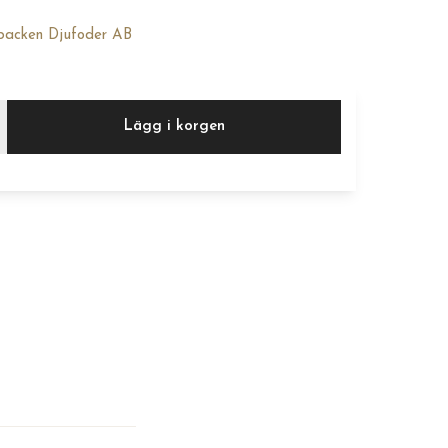
backen Djufoder AB
Lägg i korgen