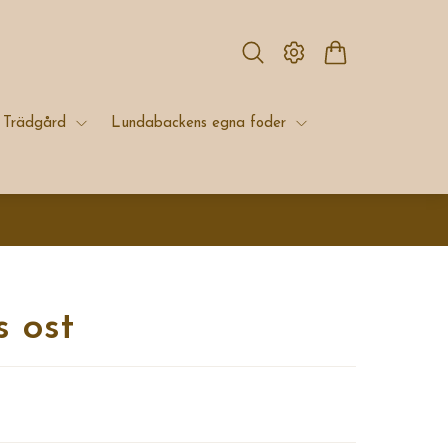
Trädgård
Lundabackens egna foder
s ost