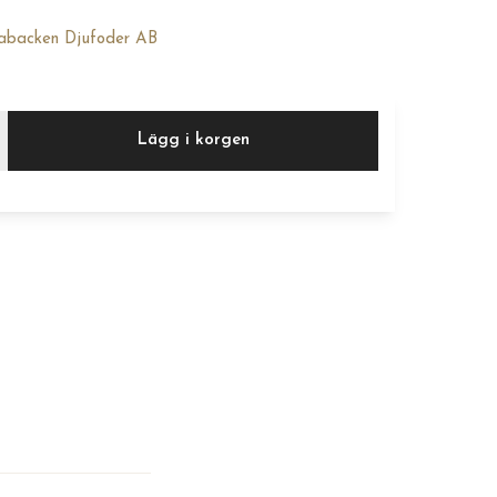
dabacken Djufoder AB
Lägg i korgen