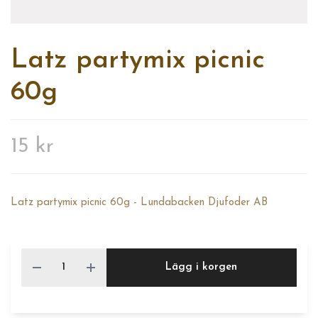
Latz partymix picnic
60g
15 kr
Latz partymix picnic 60g - Lundabacken Djufoder AB
Lägg i korgen