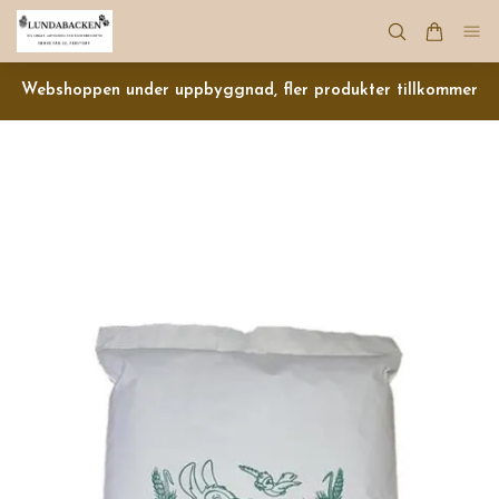
Webshoppen under uppbyggnad, fler produkter tillkommer