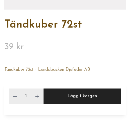
Tändkuber 72st
39 kr
Tändkuber 72st - Lundabacken Djufoder AB
Lägg i korgen