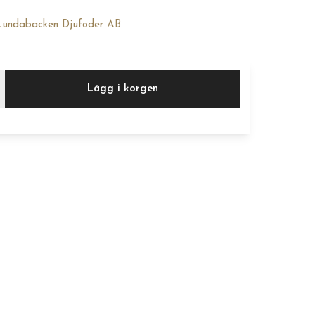
Lundabacken Djufoder AB
Lägg i korgen