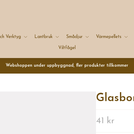
ch Verktyg
Lantbruk
Smådjur
Värmepellets
Viltfågel
Webshoppen under uppbyggnad, fler produkter tillkommer
Glasbo
41 kr