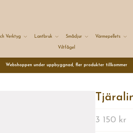
ch Verktyg
Lantbruk
Smådjur
Värmepellets
Viltfågel
Webshoppen under uppbyggnad, fler produkter tillkommer
Tjärali
3 150 kr