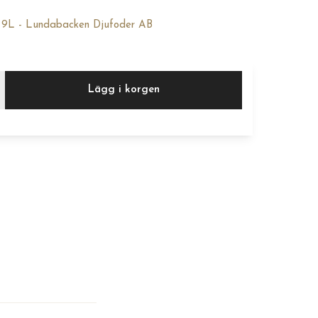
it 9L - Lundabacken Djufoder AB
Lägg i korgen