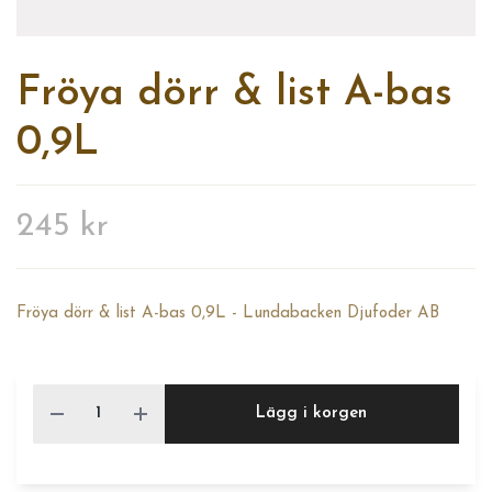
Fröya dörr & list A-bas
0,9L
245 kr
Fröya dörr & list A-bas 0,9L - Lundabacken Djufoder AB
Lägg i korgen