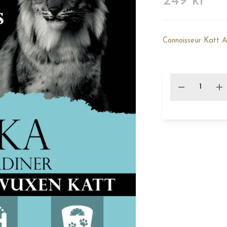
249 kr
Connoisseur Katt 