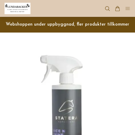
Webshoppen under uppbyggnad, fler produkter tillkommer