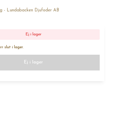
5kg - Lundabacken Djufoder AB
Ej i lager
 slut i lager.
Ej i lager