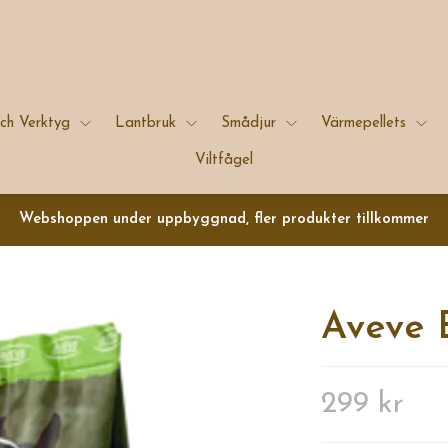
ch Verktyg
Lantbruk
Smådjur
Värmepellets
Viltfågel
Webshoppen under uppbyggnad, fler produkter tillkommer
Aveve 
299 kr