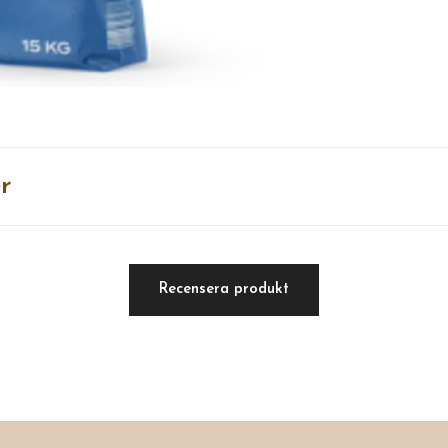
r
Recensera produkt