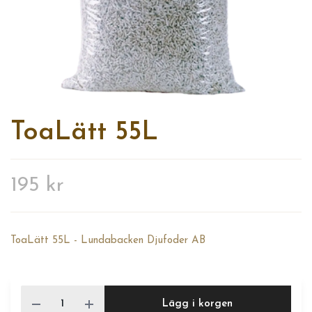
ToaLätt 55L
195 kr
ToaLätt 55L - Lundabacken Djufoder AB
Lägg i korgen