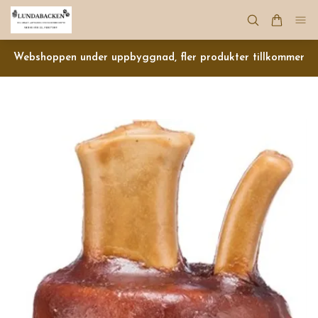
Webshoppen under uppbyggnad, fler produkter tillkommer