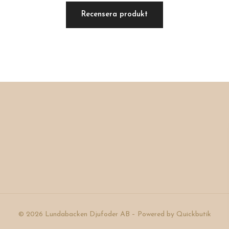
Recensera produkt
© 2026 Lundabacken Djufoder AB
–
Powered by Quickbutik