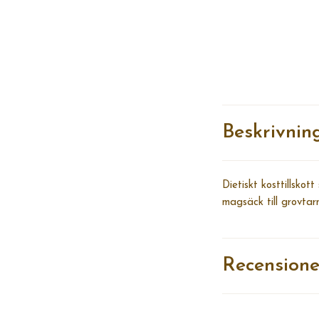
Beskrivnin
Dietiskt kosttillsko
magsäck till grovtar
Recensione