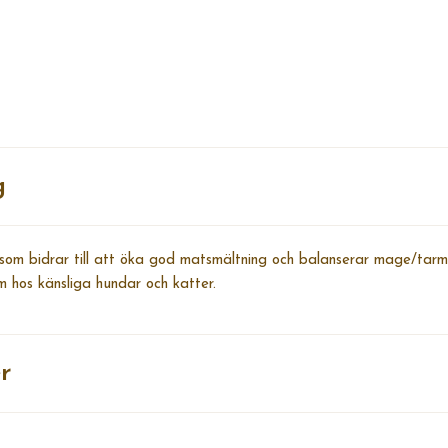
g
tt som bidrar till att öka god matsmältning och balanserar mage/tarm
m hos känsliga hundar och katter.
r