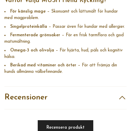
Varför Välja MUSH Hellä Kyckling?
För känslig mage
– Skonsamt och lättsmält för hundar
med magproblem.
Singelproteinkälla
– Passar även för hundar med allergier.
Fermenterade grönsaker
– För en frisk tarmflora och god
matsmältning.
Omega-3 och olivolja
– För hjärta, hud, päls och kognitiv
hälsa.
Berikad med vitaminer och örter
– För att främja din
hunds allmänna välbefinnande.
Recensioner
Recensera produkt