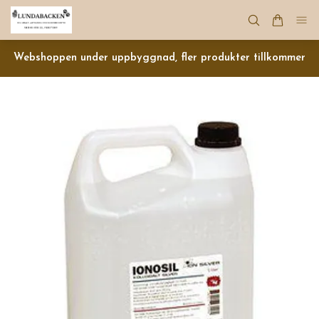
Webshoppen under uppbyggnad, fler produkter tillkommer