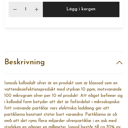
Lägg i korgen
Beskrivning
Ionosils kolloidalt silver är en produkt som är klassad som en
vattendesinfektionsprodukt med styrkan 10 ppm, motsvarande
100 mikrogram silver per 10 ml produkt. Att något befinner sig
i kolloidal form betyder att det är finfördelat i mikroskopiska
fritt svävande partiklar vars elektriska laddning gör att
partiklarna konstant stöter bort varandra. Partiklarna är så
små att det ryms flera miljarder silverpartiklar i en ask med
storleken en gånger en millimeter. Ionosil består till ca 70% av