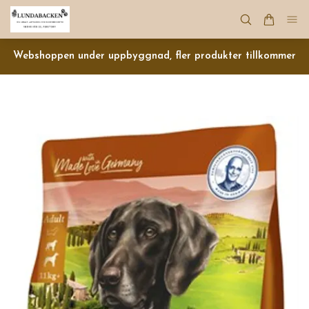
Webshoppen under uppbyggnad, fler produkter tillkommer