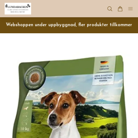
Webshoppen under uppbyggnad, fler produkter tillkommer