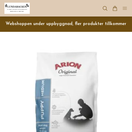
Webshoppen under uppbyggnad, fler produkter tillkommer