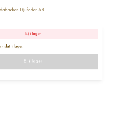
undabacken Djufoder AB
Ej i lager
 slut i lager.
Ej i lager